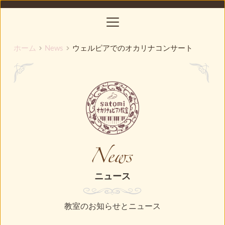
コ
ン
テ
ン
ツ
ホーム
News
ウェルピアでのオカリナコンサート
へ
ス
キ
ッ
プ
ニュース
教室のお知らせとニュース